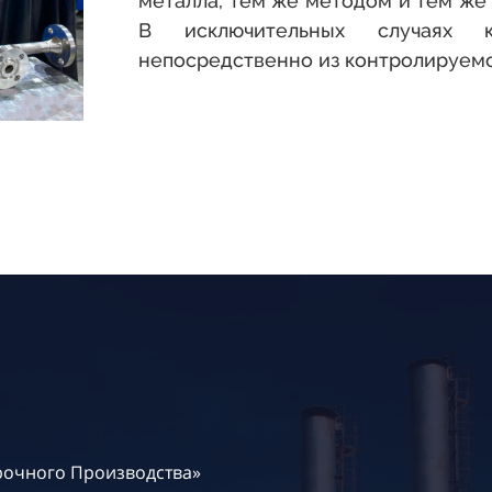
металла, тем же методом и тем же 
В исключительных случаях к
непосредственно из контролируемо
рочного Производства»