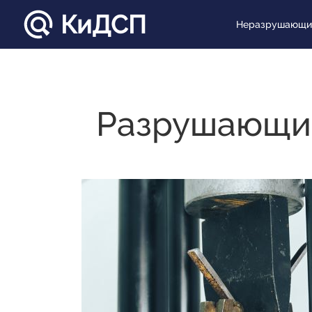
КиДСП
Неразрушающий
Разрушающий