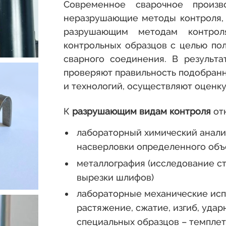
Современное сварочное произв
неразрушающие методы контроля, 
разрушающим методам контрол
контрольных образцов с целью по
сварного соединения. В результ
проверяют правильность подобран
и технологий, осуществляют оценк
К
разрушающим
видам
контроля
отн
лабораторный химический анали
насверловки определенного объ
металлография (исследование ст
вырезки шлифов)
лабораторные механические исп
растяжение, сжатие, изгиб, удар
специальных образцов – темплет